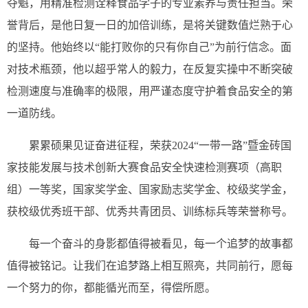
夺魁，用精准检测诠释食品学子的专业素养与责任担当。荣
誉背后，是他日复一日的加倍训练，是将关键数值烂熟于心
的坚持。他始终以“能打败你的只有你自己”为前行信念。面
对技术瓶颈，他以超乎常人的毅力，在反复实操中不断突破
检测速度与准确率的极限，用严谨态度守护着食品安全的第
一道防线。
累累硕果见证奋进征程，荣获2024“一带一路”暨金砖国
家技能发展与技术创新大赛食品安全快速检测赛项（高职
组）一等奖，国家奖学金、国家励志奖学金、校级奖学金，
获校级优秀班干部、优秀共青团员、训练标兵等荣誉称号。
每一个奋斗的身影都值得被看见，每一个追梦的故事都
值得被铭记。让我们在追梦路上相互照亮，共同前行，愿每
一个努力的你，都能循光而至，得偿所愿。