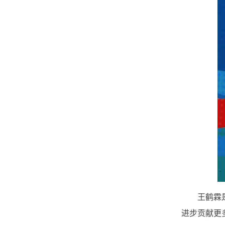
王鹤霖
进步贡献更