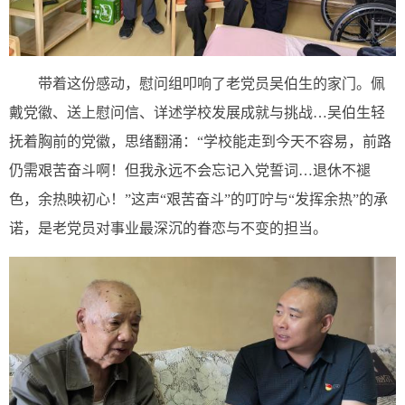
带着这份感动，慰问组叩响了老党员吴伯生的家门。佩
戴党徽、送上慰问信、详述学校发展成就与挑战…吴伯生轻
抚着胸前的党徽，思绪翻涌：“学校能走到今天不容易，前路
仍需艰苦奋斗啊！但我永远不会忘记入党誓词…退休不褪
色，余热映初心！”这声“艰苦奋斗”的叮咛与“发挥余热”的承
诺，是老党员对事业最深沉的眷恋与不变的担当。