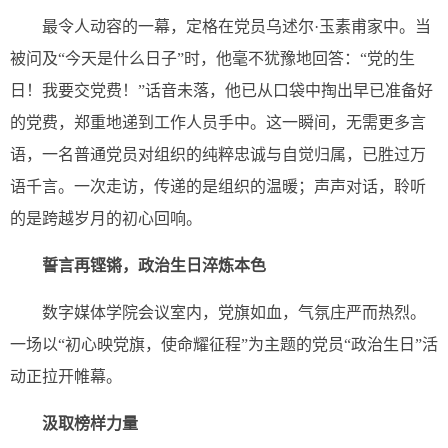
最令人动容的一幕，定格在党员乌述尔·玉素甫家中。当
被问及“今天是什么日子”时，他毫不犹豫地回答：“党的生
日！我要交党费！”话音未落，他已从口袋中掏出早已准备好
的党费，郑重地递到工作人员手中。这一瞬间，无需更多言
语，一名普通党员对组织的纯粹忠诚与自觉归属，已胜过万
语千言。一次走访，传递的是组织的温暖；声声对话，聆听
的是跨越岁月的初心回响。
誓言再铿锵，政治生日淬炼本色
数字媒体学院会议室内，党旗如血，气氛庄严而热烈。
一场以“初心映党旗，使命耀征程”为主题的党员“政治生日”活
动正拉开帷幕。
汲取榜样力量