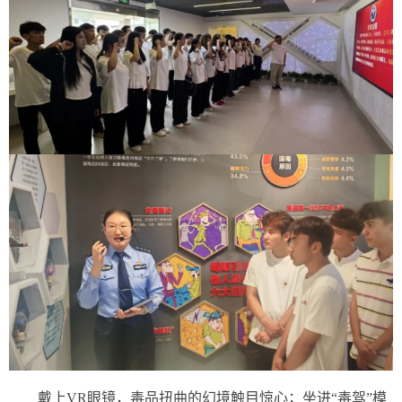
戴上VR眼镜，毒品扭曲的幻境触目惊心；坐进“毒驾”模