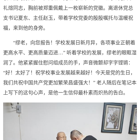
礼煊同志，胸前被郑重佩戴上一枚崭新的党徽。离退休党总
支书记夏东、主任赵玉，带着学校党委的殷殷嘱托与温暖祝
福，来到他的身旁。
“缪老，向您报告！学校发展日新月异，各项事业正朝着
更高水平、更高质量迈进…” 听着学校的发展，缪老的眼眶湿
润了。他紧紧握住慰问组成员的手，声音微颤却字字铿锵：
“好！太好了！祝学校事业发展越来越好！今天是党的生日，
我们共祝中国共产党更加繁荣昌盛强大！” 老人随后在笔记本
上写下的这句心声，是他一生信仰最朴素而炽热的告白。