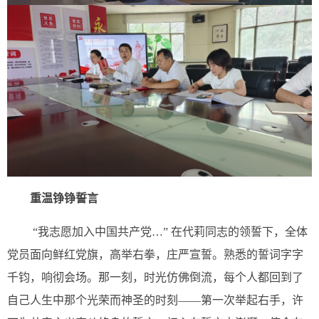
重温铮铮誓言
“我志愿加入中国共产党…” 在代莉同志的领誓下，全体
党员面向鲜红党旗，高举右拳，庄严宣誓。熟悉的誓词字字
千钧，响彻会场。那一刻，时光仿佛倒流，每个人都回到了
自己人生中那个光荣而神圣的时刻——第一次举起右手，许