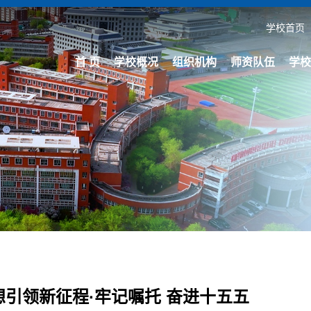
学校首页
首 页
学校概况
组织机构
师资队伍
学校
引领新征程·牢记嘱托 奋进十五五