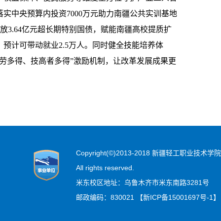
实中央预算内投资7000万元助力南疆公共实训基地
投放3.64亿元超长期特别国债，赋能南疆高校提质扩
，预计可带动就业2.5万人。同时健全技能培养体
劳多得、技高者多得”激励机制，让改革发展成果更
Copyright(©)2013-2018 新疆轻工职业技术学院
All rights reserved.
米东校区地址：乌鲁木齐市米东南路3281号
邮政编码：830021 【新ICP备15001697号-1】