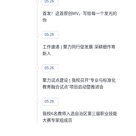
05.26
首发！这首原创MV，写给每一个发光的
你
05.26
工作速递 | 聚力同行促发展 深耕细作育
新人
05.26
聚力试点建设 | 我校召开“专业与标准化
教育融合试点”项目启动暨推进会
05.26
我校6名教师入选自治区第三届职业技能
大赛专家组成员